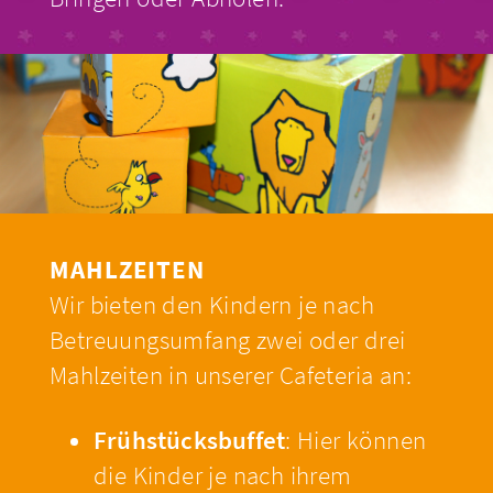
MAHLZEITEN
Wir bieten den Kindern je nach
Betreuungsumfang zwei oder drei
Mahlzeiten in unserer Cafeteria an:
Frühstücksbuffet
: Hier können
die Kinder je nach ihrem