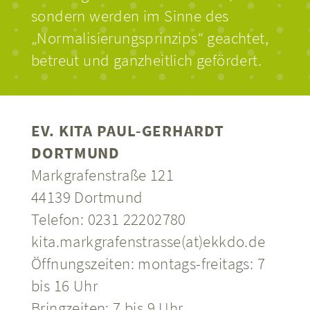
sondern werden im Sinne des
„Normalisierungsprinzips“ geachtet,
betreut und ganzheitlich gefördert.
EV. KITA PAUL-GERHARDT
DORTMUND
Markgrafenstraße 121
44139 Dortmund
Telefon:
0231 22202780
kita.markgrafenstrasse(at)ekkdo.de
Öffnungszeiten: montags-freitags: 7
bis 16 Uhr
Bringzeiten: 7 bis 9 Uhr