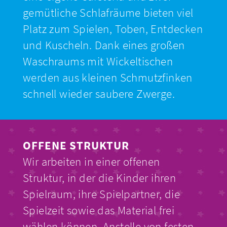
gemütliche Schlafräume bieten viel
Platz zum Spielen, Toben, Entdecken
und Kuscheln. Dank eines großen
Waschraums mit Wickeltischen
werden aus kleinen Schmutzfinken
schnell wieder saubere Zwerge.
OFFENE STRUKTUR
Wir arbeiten in einer offenen
Struktur, in der die Kinder ihren
Spielraum, ihre Spielpartner, die
Spielzeit sowie das Material frei
wählen können. Anstelle von festen